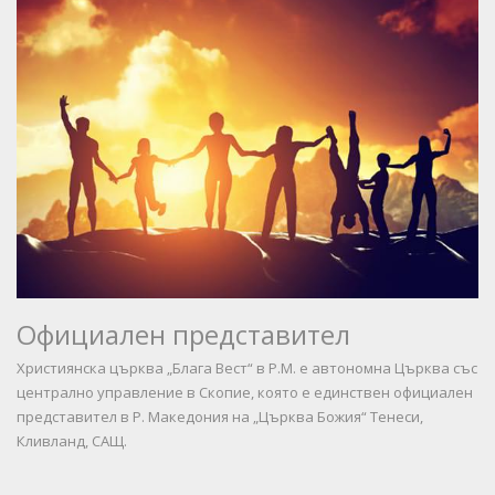
Официален представител
Християнска църква „Блага Вест“ в Р.М. е автономна Църква със
централно управление в Скопие, която е единствен официален
представител в Р. Македония на „Църква Божия“ Тенеси,
Кливланд, САЩ.