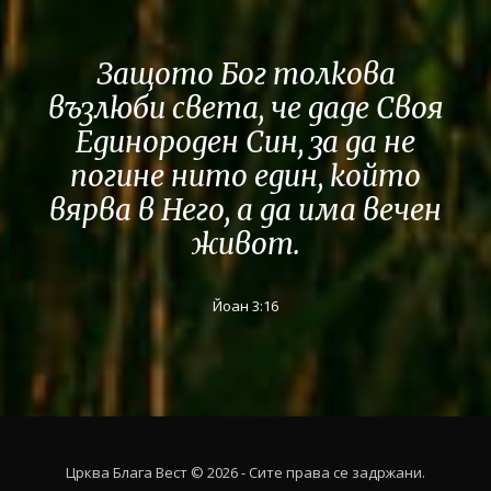
Защото Бог толкова
възлюби света, че даде Своя
Единороден Син, за да не
погине нито един, който
вярва в Него, а да има вечен
живот.
Йоан 3:16
Црква Блага Вест © 2026 - Сите права се задржани.