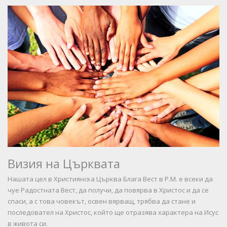
Визия на Църквата
Нашата цел в Християнска Църква Блага Вест в Р.М. е всеки да
чуе Радостната Вест, да получи, да повярва в Христос и да се
спаси, а с това човекът, освен вярващ, трябва да стане и
последовател на Христос, който ще отразява характера на Исус
в живота си.