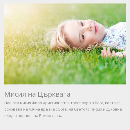
Мисия на Църквата
Нашата мисия Живо Християнство, тоест вяра в Бога, която се
основава на лична връзка с Бога, на Светото Писмо и духовна
плодотворност за Божия слава.