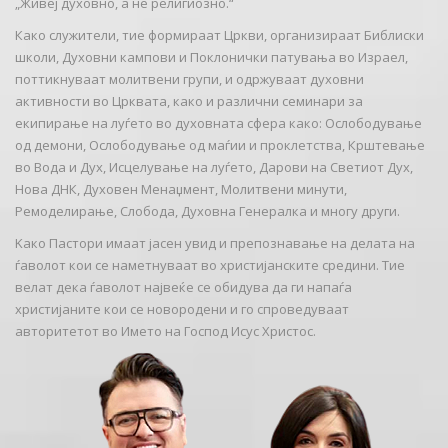
„Живеј духовно, а не религиозно.“
Како служители, тие формираат Цркви, организираат Библиски
школи, Духовни кампови и Поклонички патувања во Израел,
поттикнуваат молитвени групи, и одржуваат духовни
активности во Црквата, како и различни семинари за
екипирање на луѓето во духовната сфера како: Ослободување
од демони, Ослободување од маѓии и проклетства, Крштевање
во Вода и Дух, Исцелување на луѓето, Дарови на Светиот Дух,
Нова ДНК, Духовен Менаџмент, Молитвени минути,
Ремоделирање, Слобода, Духовна Генералка и многу други.
Kако Пастори имаат јасен увид и препознавање на делата на
ѓаволот кои се наметнуваат во христијанските средини. Тие
велат дека ѓаволот највеќе се обидува да ги напаѓа
христијаните кои се новородени и го спроведуваат
авторитетот во Името на Господ Исус Христос.