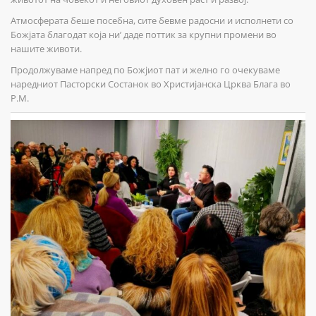
Атмосферата беше посебна, сите бевме радосни и исполнети со
Божјата благодат која ни’ даде поттик за крупни промени во
нашите животи.
Продолжуваме напред по Божјиот пат и желно го очекуваме
наредниот Пасторски Состанок во Христијанска Црква Блага во
Р.М.