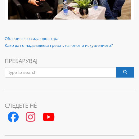
Навигација
Previous
Облечи се со сила одозгора
Post
Next
Како да го надвладееш гревот, нагонот и искушението?
на
Post
напис
ПРЕБАРУВАЈ
СЛЕДЕТЕ НЀ