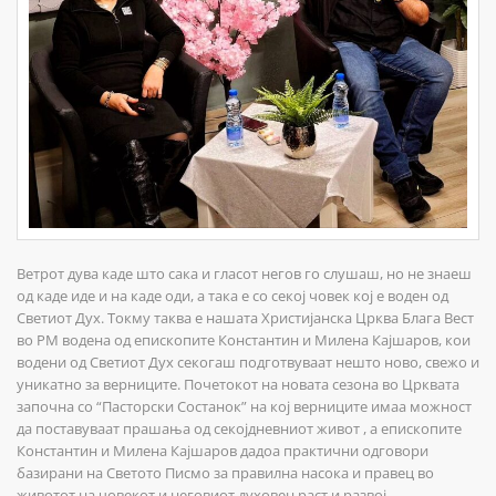
Ветрот дува каде што сака и гласот негов го слушаш, но не знаеш
од каде иде и на каде оди, а така е со секој човек кој е воден од
Светиот Дух. Токму таква е нашата Христијанска Црква Блага Вест
во РМ водена од епископите Константин и Милена Кајшаров, кои
водени од Светиот Дух секогаш подготвуваат нешто ново, свежо и
уникатно за верниците. Почетокот на новата сезона во Црквата
започна со “Пасторски Состанок” на кој верниците имаа можност
да поставуваат прашања од
секојдневниот живот , а епископите
Константин и Милена Кајшаров дадоа практични одговори
базирани на Светото Писмо за правилна насока и правец во
животот на човекот и неговиот духовен раст и развој.