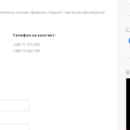
олнете ја контакт формата. Нашиот тим ќе ви одговори во
С
Телефон за контакт​:
+389 71 370 455
+389 75 560 789
В