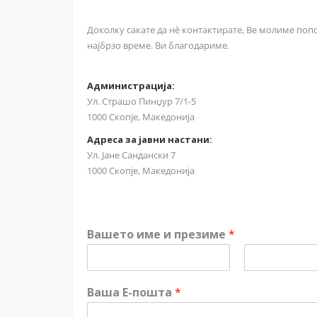
Доколку сакате да нѐ контактирате, Ве молиме поп
најбрзо време. Ви благодариме.
Администрација:
Ул. Страшо Пинџур 7/1-5
1000 Скопје, Македонија
Адреса за јавни настани:
Ул. Јане Сандански 7
1000 Скопје, Македонија
Вашето име и презиме
*
F
L
i
a
Ваша Е-пошта
*
r
s
s
t