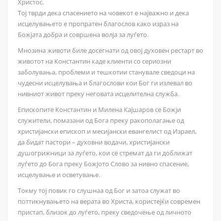
Христос.
Тој тврди дека спасението на човекот е најважно и дека
исцелувањето е пропратен благослов како израз на
Божјата добра и совршена волја за луѓето.
Мнозина животи биле досегнати од овој духовен рестарт во
животот на Константин каде клиенти со сериозни
заболувања, проблеми и тешкотии станувале сведоци на
чудесни исцелувања и благослови кои Бог ги излевал во
нивниот живот преку неговата исцелителна служба.
Епископите Константин и Милена Кајшаров се Божји
служители, помазани од Бога преку ракополагање од
христијански епископ и месијански евангелист од Израел,
да бидат пастори – духовни водачи, христијански
душогрижници за луѓето, кои се стремат да ги доближат
луѓето до Бога преку Божјото Слово за нивно спасение,
исцелување и осветување.
Токму тој повик го слушнаа од Бог и затоа служат во
поттикнувањето на верата во Христа, користејќи современ
пристап, близок до луѓето, преку сведочење од личното