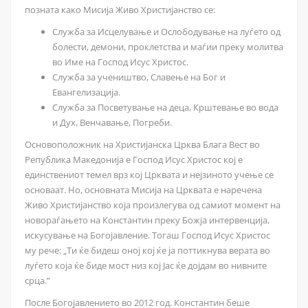
позната како Мисија Живо Христијанство се:
Служба за Исцелување и Ослободување на луѓето од
болести, демони, проклетства и маѓии преку молитва
во Име на Господ Исус Христос.
Служба за учеништво, Славење на Бог и
Евангелизација.
Служба за Посветување на деца, Крштевање во вода
и Дух, Венчавање, Погреби.
Основоположник на Христијанска Црква Блага Вест во
Република Македонија е Господ Исус Христос кој е
единствениот темел врз кој Црквата и нејзиното учење се
основаат. Но, основната Мисија на Црквата е наречена
Живо Христијанство која произлегува од самиот момент на
новораѓањето на Константин преку Божја интервенција,
искусување на Богојавление. Тогаш Господ Исус Христос
му рече: „Ти ќе бидеш оној кој ќе ја поттикнува верата во
луѓето која ќе биде мост низ кој Јас ќе дојдам во нивните
срца.”
После Богојавлението во 2012 год. Константин беше