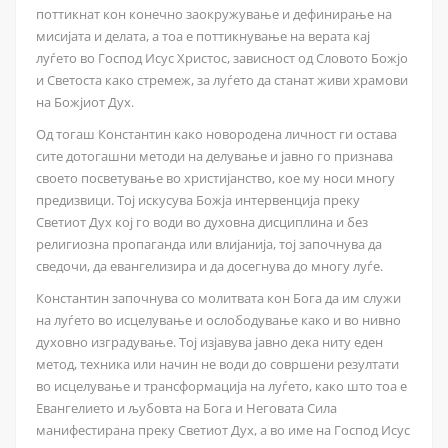
поттикнат кон конечно заокружување и дефинирање на
мисијата и делата, а тоа е поттикнување на верата кај
луѓето во Господ Исус Христос, зависност од Словото Божјо
и Светоста како стремеж, за луѓето да станат живи храмови
на Божјиот Дух.
Од тогаш Константин како новородена личност ги остава
сите дотогашни методи на делување и јавно го признава
своето посветување во христијанство, кое му носи многу
предизвици. Тој искусува Божја интервенција преку
Светиот Дух кој го води во духовна дисциплина и без
религиозна пропаганда или влијанија, тој започнува да
сведочи, да евангелизира и да досегнува до многу луѓе.
Константин започнува со молитвата кон Бога да им служи
на луѓето во исцелување и ослободување како и во нивно
духовно изградување. Тој изјавува јавно дека ниту еден
метод, техника или начин не води до совршени резултати
во исцелување и трансформација на луѓето, како што тоа е
Евангелието и љубовта на Бога и Неговата Сила
манифестирана преку Светиот Дух, а во име на Господ Исус