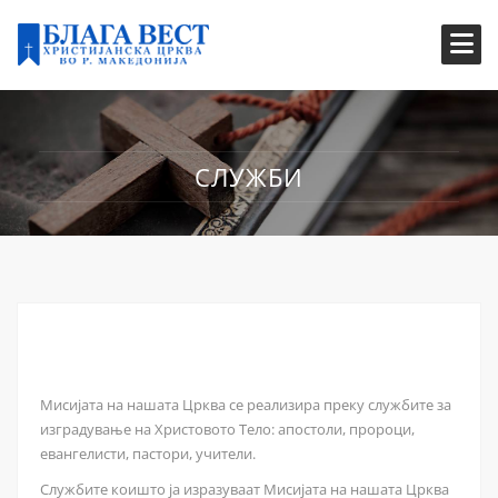
СЛУЖБИ
Мисијата на нашата Црква се реализира преку службите за
изградување на Христовото Тело: апостоли, пророци,
евангелисти, пастори, учители.
Службите коишто ја изразуваат Мисијата на нашата Црква